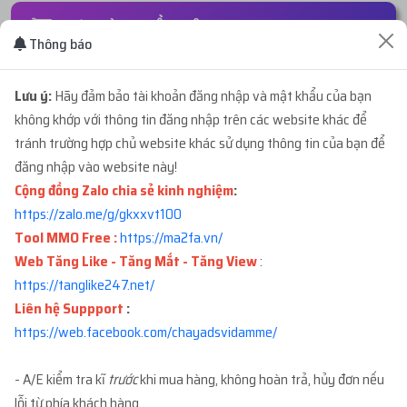
ĐƠN HÀNG GẦN ĐÂY
Thông báo
...usd
mua
4
ID 21 - BM ĐÃ TẠO TKQC - BM1 L...
16 giây trước
Lưu ý:
Hãy đảm bảo tài khoản đăng nhập và mật khẩu của bạn
với giá
234.000đ
không khớp với thông tin đăng nhập trên các website khác để
tránh trường hợp chủ website khác sử dụng thông tin của bạn để
...123
mua
4
ID 21 - BM ĐÃ TẠO TKQC - BM1 C...
đăng nhập vào website này!
8 phút trước
với giá
1.716.000đ
Cộng đồng Zalo chia sẻ kinh nghiệm
:
https://zalo.me/g/gkxxvt100
Tool MMO Free :
https://ma2fa.vn/
...hen
mua
9
ID 68 - BM ĐÃ TẠO TKQC - BM
11 phút trướ
Web Tăng Like - Tăng Mắt - Tăng View
:
TẠ...
với giá
1.350.000đ
https://tanglike247.net
/
Liên hệ Suppport
:
...pro
mua
10
ID 19 - BM5 250$ - TẠO FULL 5 ...
12 phút trướ
https://web.facebook.com/chayadsvidamme/
với giá
56.250.000đ
- A/E kiểm tra kĩ
trước
khi mua hàng, không hoàn trả, hủy đơn nếu
...npt
mua
1
ID 27 - BM ĐÃ TẠO TKQC - BM 50...
14 phút trướ
lỗi từ phía khách hàng