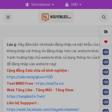
Vietnamese
VND
Lưu ý:
Hãy đảm bảo tài khoản đăng nhập và mật khẩu của bạn
không khớp với thông tin đăng nhập trên các website khác để
tránh trường hợp chủ website khác sử dụng thông tin của bạn
để đăng nhập vào website này!
Cộng đồng Zalo chia sẻ kinh nghiệm
:
https://zalo.me/g/gkxxvt100
Tool MMO Free :
https://ma2fa.vn/
Web Tăng Like - Tăng Mắt - Tăng View
:
https://tanglike247.net
/
Liên hệ Suppport
:
https://web.facebook.com/chayadsvidamme/