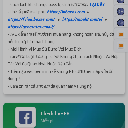
- Cách lách khi change pass bị dính
whatapp
:
TẠI ĐÂY
-Link lấy mã mail phụ:
https://inboxes.com
+
https://fviainboxes.com/
+
https://moakt.com/vi
+
https://generator.email/
- A/E kiểm tra kĩ
trước
khi mua hàng, không hoàn trả, hủy đơn
nếu lỗi từ phía khách hàng
- Mọi Hành Vi Mua Sử Dụng Với Mục Đích
Trái
Pháp
Luật
Chú
ng Tôi Sẽ Không Chịu Trách Nhiệm Và Hợp
Tác Với Cơ Quan Nhà Nước Nếu Cần
- Tiền nạp vào bên mình sẽ không REFUND nên nạp vừa đủ
dùng !!!
- Cảm ơn tất cả
anh em
đã quan tâm và ủng hộ !
Check live FB
Miễn phí