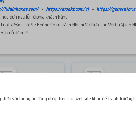
ÂY
://fviainboxes.com/
+
https://moakt.com/vi
+
https://generator.e
 hủy đơn nếu lỗi từ phía khách hàng
p
Luật
Chú
ng Tôi Sẽ Không Chịu Trách Nhiệm Và Hợp Tác Với Cơ Quan 
vừa đủ dùng !!!
Lấy mã 2FA
Icon Faceb
Miễn phí
Miễn phí
khớp với thông tin đăng nhập trên các website khác để tránh trường h
NẠP TIỀN GẦN ĐÂY