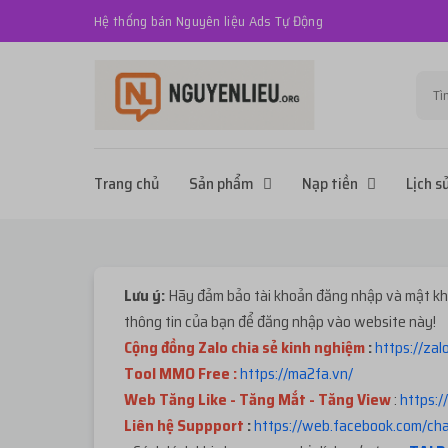
Hệ thống bán Nguyên liệu Ads Tự Động
Trang chủ
Sản phẩm
Nạp tiền
Lịch s
Lưu ý:
Hãy đảm bảo tài khoản đăng nhập và mật khẩ
thông tin của bạn để đăng nhập vào website này!
Cộng đồng Zalo chia sẻ kinh nghiệm
:
https://za
Tool MMO Free :
https://ma2fa.vn/
Web Tăng Like - Tăng Mắt - Tăng View
:
https:/
Liên hệ Suppport
:
https://web.facebook.com/c