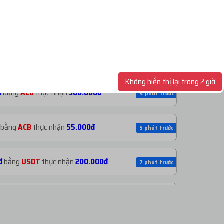
bằng
USDT
thực nhận
15.000đ
2 phút trước
bằng
USDT
thực nhận
55.000đ
3 phút trước
Không hiển thị lại trong 2 giờ
đ
bằng
ACB
thực nhận
300.000đ
4 phút trước
bằng
ACB
thực nhận
55.000đ
5 phút trước
đ
bằng
USDT
thực nhận
200.000đ
7 phút trước
ằng
PayPal
thực nhận
35.000đ
8 phút trước