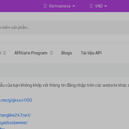
Vietnamese
VND
ử
Affiliate Program
Blogs
Tài liệu API
u của bạn không khớp với thông tin đăng nhập trên các website khác 
lo.me/g/gkxxvt100
/tanglike247.net
/
hayadsvidamme/