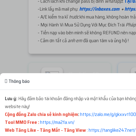
- Cách lách khi change pass bị dính
whatapp
:
TẠI Đ
-Link lấy mã mail phụ:
https://inboxes.com
+
https
- A/E kiểm tra kĩ
trước
khi mua hàng, không hoàn trả,
- Mọi Hành Vi Mua Sử Dụng Với Mục Đích Trái
Phá
- Tiền nạp vào bên mình sẽ không REFUND nên nạp 
- Cảm ơn tất cả
anh em
đã quan tâm và ủng hộ !
Check live FB
Thông báo
Miễn phí
Lưu ý:
Hãy đảm bảo tài khoản đăng nhập và mật khẩu của bạn không 
Không thể tải sản phẩm. Vui lòng thử lại!
website này!
Cộng đồng Zalo chia sẻ kinh nghiệm
:
https://zalo.me/g/gkxxvt100
Tool MMO Free :
https://ma2fa.vn/
ĐƠN HÀNG GẦN ĐÂY
Web Tăng Like - Tăng Mắt - Tăng View
:
https://tanglike247.net
/