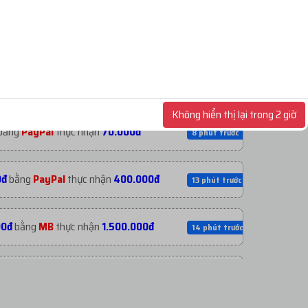
bằng
PayPal
thực nhận
15.000đ
58 giây trước
bằng
ACB
thực nhận
45.000đ
5 phút trước
Không hiển thị lại trong 2 giờ
bằng
PayPal
thực nhận
70.000đ
8 phút trước
0đ
bằng
PayPal
thực nhận
400.000đ
13 phút trước
00đ
bằng
MB
thực nhận
1.500.000đ
14 phút trước
bằng
USDT
thực nhận
20.000đ
15 phút trước