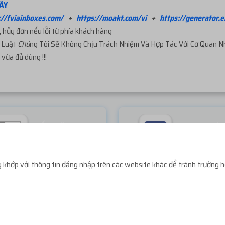
ÂY
://fviainboxes.com/
+
https://moakt.com/vi
+
https://generator.e
 hủy đơn nếu lỗi từ phía khách hàng
p
Luật
Chú
ng Tôi Sẽ Không Chịu Trách Nhiệm Và Hợp Tác Với Cơ Quan 
vừa đủ dùng !!!
Lấy mã 2FA
Icon Faceb
Miễn phí
Miễn phí
khớp với thông tin đăng nhập trên các website khác để tránh trường h
NẠP TIỀN GẦN ĐÂY