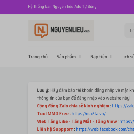
Hệ thống bán Nguyên liệu Ads Tự Động
Trang chủ
Sản phẩm
Nạp tiền
Lịch s
Lưu ý:
Hãy đảm bảo tài khoản đăng nhập và mật khẩ
thông tin của bạn để đăng nhập vào website này!
Cộng đồng Zalo chia sẻ kinh nghiệm
:
https://za
Tool MMO Free :
https://ma2fa.vn/
Web Tăng Like - Tăng Mắt - Tăng View
:
https:/
Liên hệ Suppport
:
https://web.facebook.com/c