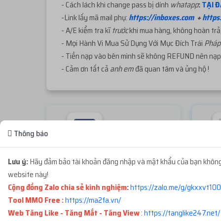
- Cách lách khi change pass bị dính
whatapp
:
TẠI Đ
-Link lấy mã mail phụ:
https://inboxes.com
+
https
- A/E kiểm tra kĩ
trước
khi mua hàng, không hoàn trả,
- Mọi Hành Vi Mua Sử Dụng Với Mục Đích Trái
Phá
- Tiền nạp vào bên mình sẽ không REFUND nên nạp 
- Cảm ơn tất cả
anh em
đã quan tâm và ủng hộ !
Check live FB
Thông báo
Miễn phí
Lưu ý:
Hãy đảm bảo tài khoản đăng nhập và mật khẩu của bạn không 
Không thể tải sản phẩm. Vui lòng thử lại!
website này!
Cộng đồng Zalo chia sẻ kinh nghiệm
:
https://zalo.me/g/gkxxvt100
Tool MMO Free :
https://ma2fa.vn/
ĐƠN HÀNG GẦN ĐÂY
Web Tăng Like - Tăng Mắt - Tăng View
:
https://tanglike247.net
/