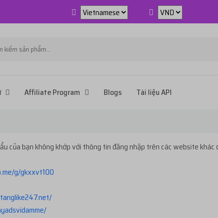
ử
Affiliate Program
Blogs
Tài liệu API
u của bạn không khớp với thông tin đăng nhập trên các website khác 
lo.me/g/gkxxvt100
/tanglike247.net
/
hayadsvidamme/