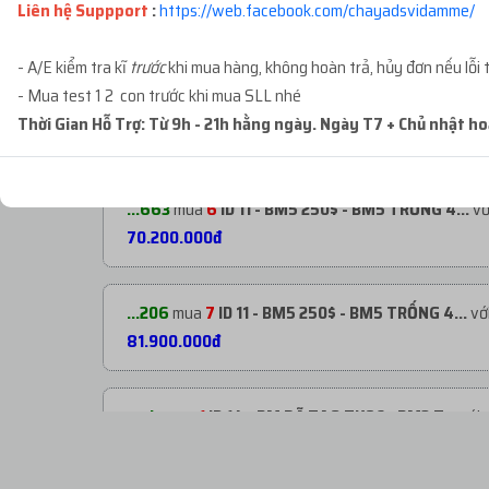
Liên hệ Suppport
:
https://web.facebook.com/chayadsvidamme/
...g91
mua
9
ID 27 - BM ĐÃ TẠO TKQC - BM3 T...
với
- A/E kiểm tra kĩ
trước
khi mua hàng, không hoàn trả, hủy đơn nếu lỗi 
- Mua test 1 2 con trước khi mua SLL nhé
Thời Gian Hỗ Trợ: Từ 9h - 21h hằng ngày. Ngày T7 + Chủ nhật h
...7ot
mua
2
ID 66 - PAGE CỔ NHÉT BM - TẠO ...
với
...663
mua
6
ID 11 - BM5 250$ - BM5 TRỐNG 4...
vớ
70.200.000đ
...206
mua
7
ID 11 - BM5 250$ - BM5 TRỐNG 4...
với
81.900.000đ
...ulz
mua
1
ID 14 - BM ĐÃ TẠO TKQC - BM3 T...
với 