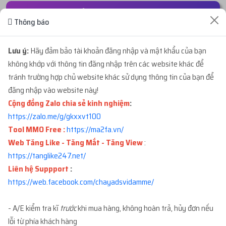
ĐƠN HÀNG GẦN ĐÂY
Thông báo
...b0y
mua
6
ID 14 - BM CHƯA TẠO TKQC -
23 giây trước
Lưu ý:
Hãy đảm bảo tài khoản đăng nhập và mật khẩu của bạn
BM5...
với giá
967.800đ
không khớp với thông tin đăng nhập trên các website khác để
tránh trường hợp chủ website khác sử dụng thông tin của bạn để
đăng nhập vào website này!
...no2
mua
1
ID 21 - BM ĐÃ TẠO TKQC - BM1 L...
1 phút trước
Cộng đồng Zalo chia sẻ kinh nghiệm
:
với giá
58.500đ
https://zalo.me/g/gkxxvt100
Tool MMO Free :
https://ma2fa.vn/
...wly
mua
6
ID 66 - BM CẦM PAGE - BM CẦM
3 phút trước
Web Tăng Like - Tăng Mắt - Tăng View
:
2...
với giá
3.780.000đ
https://tanglike247.net
/
Liên hệ Suppport
:
...836
mua
5
ID 66 - BM CẦM PAGE - BM CẦM
5 phút trước
https://web.facebook.com/chayadsvidamme/
1...
với giá
11.700.000đ
- A/E kiểm tra kĩ
trước
khi mua hàng, không hoàn trả, hủy đơn nếu
...512
mua
4
ID 66 - PAGE CỔ NHÉT BM - TẠO ...
lỗi từ phía khách hàng
7 phút trước