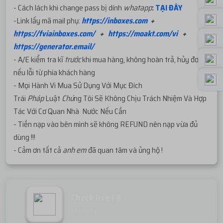
- Cách lách khi change pass bị dính
whatapp
:
TẠI ĐÂY
-Link lấy mã mail phụ:
https://inboxes.com
+
https://fviainboxes.com/
+
https://moakt.com/vi
+
https://generator.email/
- A/E kiểm tra kĩ
trước
khi mua hàng, không hoàn trả, hủy đơn
nếu lỗi từ phía khách hàng
- Mọi Hành Vi Mua Sử Dụng Với Mục Đích
Trái
Pháp
Luật
Chú
ng Tôi Sẽ Không Chịu Trách Nhiệm Và Hợp
Tác Với Cơ Quan Nhà Nước Nếu Cần
- Tiền nạp vào bên mình sẽ không REFUND nên nạp vừa đủ
dùng !!!
- Cảm ơn tất cả
anh em
đã quan tâm và ủng hộ !
Check live FB
Miễn phí