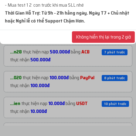
với giá
480.000đ
- Mua test 1 2 con trước khi mua SLL nhé
NẠP TIỀN GẦN ĐÂY
Thời Gian Hỗ Trợ: Từ 9h - 21h hằng ngày. Ngày T7 + Chủ nhật
hoặc Nghỉ lễ có thể Support Chậm Hơn.
...rai
mua
5
ID 11 - BM5 250$ - BM5 TRỐNG 4...
8 phút trước
...p90
thực hiện nạp
45.000đ
bằng
MB
5 phút trước
với giá
58.500.000đ
thực nhận
45.000đ
Không hiển thị lại trong 2 giờ
...sd1
mua
8
ID 66 - PAGE REG NHÉT D1 BM - ...
9 phút trước
...n28
thực hiện nạp
500.000đ
bằng
ACB
7 phút trước
với giá
1.080.000đ
thực nhận
500.000đ
...123
mua
4
ID 11 - BM5 250$ - BM5 TRỐNG 4...
12 phút trướ
...020
thực hiện nạp
100.000đ
bằng
PayPal
8 phút trước
với giá
46.800.000đ
thực nhận
100.000đ
...r16
mua
6
ID 21 - BM CHƯA TẠO TKQC -
13 phút trướ
...ien
thực hiện nạp
10.000đ
bằng
USDT
10 phút trước
BM5...
với giá
2.469.600đ
thực nhận
10.000đ
...ank
mua
9
ID 24 - BM ĐÃ TẠO TKQC - BM1 -...
17 phút trướ
...huu
thực hiện nạp
40.000đ
bằng
PayPal
11 phút trước
với giá
574.200đ