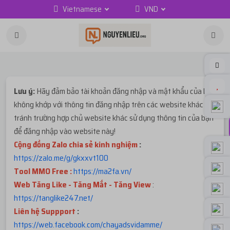
Vietnamese
VND
Lưu ý:
Hãy đảm bảo tài khoản đăng nhập và mật khẩu của bạn
không khớp với thông tin đăng nhập trên các website khác để
tránh trường hợp chủ website khác sử dụng thông tin của bạn
để đăng nhập vào website này!
Cộng đồng Zalo chia sẻ kinh nghiệm
:
https://zalo.me/g/gkxxvt100
Tool MMO Free :
https://ma2fa.vn/
Web Tăng Like - Tăng Mắt - Tăng View
:
https://tanglike247.net
/
Liên hệ Suppport
:
https://web.facebook.com/chayadsvidamme/