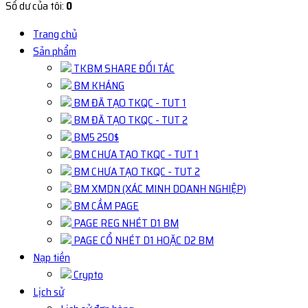
Số dư của tôi:
0
Trang chủ
Sản phẩm
TKBM SHARE ĐỐI TÁC
BM KHÁNG
BM ĐÃ TẠO TKQC - TUT 1
BM ĐÃ TẠO TKQC - TUT 2
BM5 250$
BM CHƯA TẠO TKQC - TUT 1
BM CHƯA TẠO TKQC - TUT 2
BM XMDN (XÁC MINH DOANH NGHIỆP)
BM CẦM PAGE
PAGE REG NHÉT D1 BM
PAGE CỔ NHÉT D1 HOẶC D2 BM
Nạp tiền
Crypto
Lịch sử