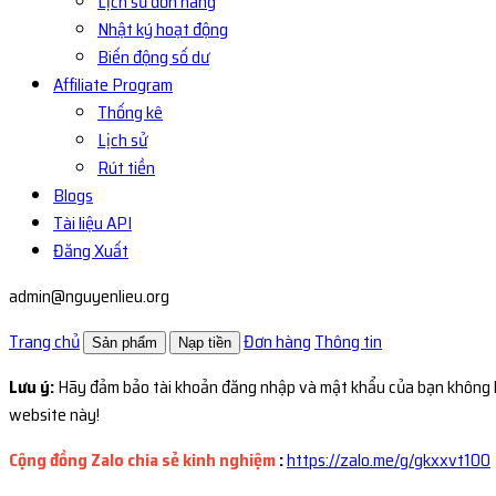
Lịch sử đơn hàng
Nhật ký hoạt động
Biến động số dư
Affiliate Program
Thống kê
Lịch sử
Rút tiền
Blogs
Tài liệu API
Đăng Xuất
admin@nguyenlieu.org
Trang chủ
Đơn hàng
Thông tin
Sản phẩm
Nạp tiền
Lưu ý:
Hãy đảm bảo tài khoản đăng nhập và mật khẩu của bạn không k
website này!
Cộng đồng Zalo chia sẻ kinh nghiệm
:
https://zalo.me/g/gkxxvt100