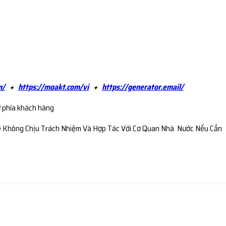
m/
+
https://moakt.com/vi
+
https://generator.email/
ừ phía khách hàng
ẽ Không Chịu Trách Nhiệm Và Hợp Tác Với Cơ Quan Nhà Nước Nếu Cần