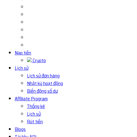
Nạp tiền
Crypto
Lịch sử
Lịch sử đơn hàng
Nhật ký hoạt động
Biến động số dư
Affiliate Program
Thống kê
Lịch sử
Rút tiền
Blogs
Tài liệu API