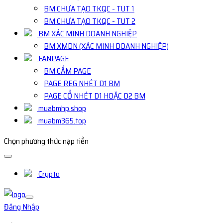
BM CHƯA TẠO TKQC - TUT 1
BM CHƯA TẠO TKQC - TUT 2
BM XÁC MINH DOANH NGHIỆP
BM XMDN (XÁC MINH DOANH NGHIỆP)
FANPAGE
BM CẦM PAGE
PAGE REG NHÉT D1 BM
PAGE CỔ NHÉT D1 HOẶC D2 BM
muabmhp.shop
muabm365.top
Chọn phương thức nạp tiền
Crypto
Đăng Nhập