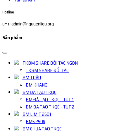
Hotline
admin@nguyenlieu.org
Email
Sản phẩm
TKBM SHARE ĐỐI TÁC NGON
TKBM SHARE ĐỐI TÁC
BM TRÂU
BM KHÁNG
BM ĐÃ TẠO TKQC
BM ĐÃ TẠO TKQC - TUT 1
BM ĐÃ TẠO TKQC - TUT 2
BM LIMIT 250$
BM5 250$
BM CHƯA TẠO TKQC