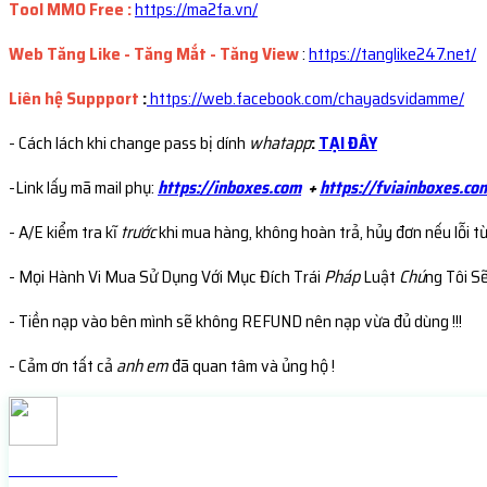
Tool MMO Free :
https://ma2fa.vn/
Web Tăng Like - Tăng Mắt - Tăng View
:
https://tanglike247.net
/
Liên hệ Suppport
:
https://web.facebook.com/chayadsvidamme/
- Cách lách khi change pass bị dính
whatapp
:
TẠI ĐÂY
-Link lấy mã mail phụ:
https://inboxes.com
+
https://fviainboxes.co
- A/E kiểm tra kĩ
trước
khi mua hàng, không hoàn trả, hủy đơn nếu lỗi t
- Mọi Hành Vi Mua Sử Dụng Với Mục Đích Trái
Pháp
Luật
Chú
ng Tôi S
- Tiền nạp vào bên mình sẽ không REFUND nên nạp vừa đủ dùng !!!
- Cảm ơn tất cả
anh em
đã quan tâm và ủng hộ !
Check live FB