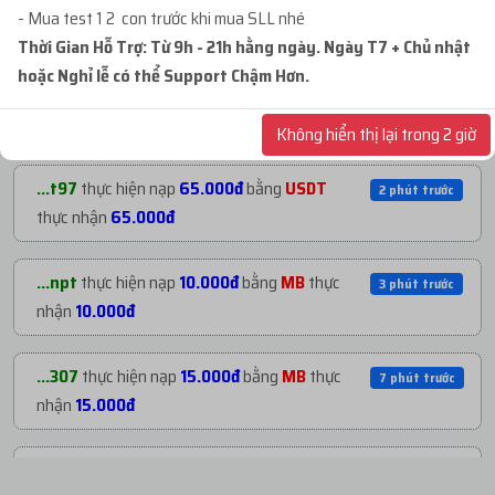
với giá
1.785.000đ
- Mua test 1 2 con trước khi mua SLL nhé
NẠP TIỀN GẦN ĐÂY
Thời Gian Hỗ Trợ: Từ 9h - 21h hằng ngày. Ngày T7 + Chủ nhật
hoặc Nghỉ lễ có thể Support Chậm Hơn.
...ank
mua
7
ID 68 - BM CHƯA TẠO TKQC -
11 phút trướ
...cai
thực hiện nạp
1.500.000đ
bằng
USDT
1 phút trước
BM3...
với giá
273.000đ
thực nhận
1.500.000đ
Không hiển thị lại trong 2 giờ
...123
mua
4
ID 66 - BM CẦM PAGE - BM CẦM
14 phút trướ
...t97
thực hiện nạp
65.000đ
bằng
USDT
2 phút trước
1...
với giá
480.000đ
thực nhận
65.000đ
...123
mua
8
ID 24 - BM ĐÃ TẠO TKQC - BM1 -...
15 phút trướ
...npt
thực hiện nạp
10.000đ
bằng
MB
thực
3 phút trước
với giá
510.400đ
nhận
10.000đ
...ien
mua
1
ID 66 - BM CẦM PAGE - BM CẦM 1...
17 phút trướ
...307
thực hiện nạp
15.000đ
bằng
MB
thực
7 phút trước
với giá
270.000đ
nhận
15.000đ
...411
mua
4
ID 66 - PAGE CỔ NHÉT BM - 1000...
18 phút trướ
...n17
thực hiện nạp
500.000đ
bằng
8 phút trước
với giá
1.200.000đ