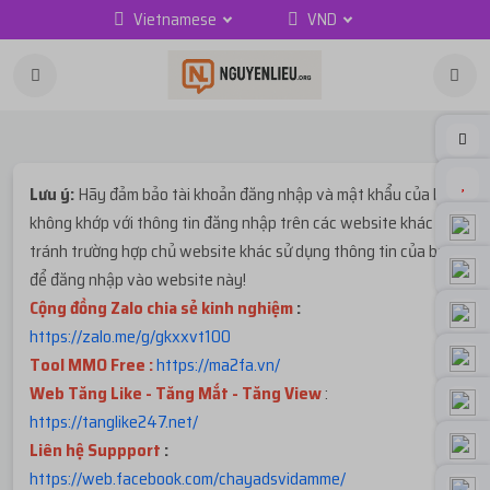
Vietnamese
VND
Lưu ý:
Hãy đảm bảo tài khoản đăng nhập và mật khẩu của bạn
không khớp với thông tin đăng nhập trên các website khác để
tránh trường hợp chủ website khác sử dụng thông tin của bạn
để đăng nhập vào website này!
Cộng đồng Zalo chia sẻ kinh nghiệm
:
https://zalo.me/g/gkxxvt100
Tool MMO Free :
https://ma2fa.vn/
Web Tăng Like - Tăng Mắt - Tăng View
:
https://tanglike247.net
/
Liên hệ Suppport
:
https://web.facebook.com/chayadsvidamme/