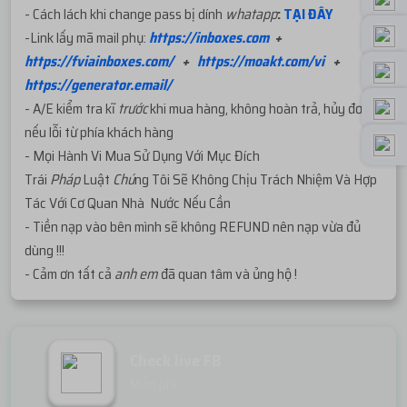
- Cách lách khi change pass bị dính
whatapp
:
TẠI ĐÂY
-Link lấy mã mail phụ:
https://inboxes.com
+
https://fviainboxes.com/
+
https://moakt.com/vi
+
https://generator.email/
- A/E kiểm tra kĩ
trước
khi mua hàng, không hoàn trả, hủy đơn
nếu lỗi từ phía khách hàng
- Mọi Hành Vi Mua Sử Dụng Với Mục Đích
Trái
Pháp
Luật
Chú
ng Tôi Sẽ Không Chịu Trách Nhiệm Và Hợp
Tác Với Cơ Quan Nhà Nước Nếu Cần
- Tiền nạp vào bên mình sẽ không REFUND nên nạp vừa đủ
dùng !!!
- Cảm ơn tất cả
anh em
đã quan tâm và ủng hộ !
Check live FB
Miễn phí