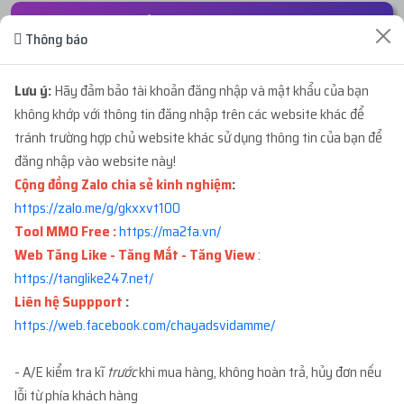
ĐƠN HÀNG GẦN ĐÂY
Thông báo
...987
mua
3
ID 15 - BM CHƯA TẠO TKQC -
2 phút trước
Lưu ý:
Hãy đảm bảo tài khoản đăng nhập và mật khẩu của bạn
BM5...
với giá
412.800đ
không khớp với thông tin đăng nhập trên các website khác để
tránh trường hợp chủ website khác sử dụng thông tin của bạn để
đăng nhập vào website này!
...hyn
mua
1
ID 66 - BM CẦM PAGE - BM CẦM
5 phút trước
Cộng đồng Zalo chia sẻ kinh nghiệm
:
5...
với giá
1.260.000đ
https://zalo.me/g/gkxxvt100
Tool MMO Free :
https://ma2fa.vn/
...r36
mua
4
ID 11 - BM5 250$ - BM5 TRỐNG 4...
6 phút trước
Web Tăng Like - Tăng Mắt - Tăng View
:
với giá
46.800.000đ
https://tanglike247.net
/
Liên hệ Suppport
:
...386
mua
5
ID 14 - BM ĐÃ TẠO TKQC - BM50
9 phút trước
https://web.facebook.com/chayadsvidamme/
...
với giá
806.500đ
- A/E kiểm tra kĩ
trước
khi mua hàng, không hoàn trả, hủy đơn nếu
...ank
mua
7
ID 14 - BM ĐÃ TẠO TKQC - BM3 T...
lỗi từ phía khách hàng
10 phút trướ