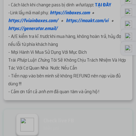
- Cách lách khi change pass bị dính
whatapp
:
TẠI ĐÂY
-Link lấy mã mail phụ:
https://inboxes.com
+
https://fviainboxes.com/
+
https://moakt.com/vi
+
https://generator.email/
- A/E kiểm tra kĩ
trước
khi mua hàng, không hoàn trả, hủy đơn
nếu lỗi từ phía khách hàng
- Mọi Hành Vi Mua Sử Dụng Với Mục Đích
Trái
Pháp
Luật
Chú
ng Tôi Sẽ Không Chịu Trách Nhiệm Và Hợp
Tác Với Cơ Quan Nhà Nước Nếu Cần
- Tiền nạp vào bên mình sẽ không REFUND nên nạp vừa đủ
dùng !!!
- Cảm ơn tất cả
anh em
đã quan tâm và ủng hộ !
Check live FB
Miễn phí