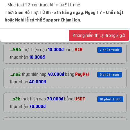
với giá
1.092.000đ
- Mua test 1 2 con trước khi mua SLL nhé
NẠP TIỀN GẦN ĐÂY
Thời Gian Hỗ Trợ: Từ 9h - 21h hằng ngày. Ngày T7 + Chủ nhật
hoặc Nghỉ lễ có thể Support Chậm Hơn.
...anh
mua
2
ID 24 - BM ĐÃ TẠO TKQC - BM1 -...
8 phút trước
...k90
thực hiện nạp
40.000đ
bằng
ACB
2 phút trước
với giá
127.600đ
thực nhận
40.000đ
Không hiển thị lại trong 2 giờ
...pro
mua
10
ID 66 - BM CẦM PAGE - BM CẦM
9 phút trước
...594
thực hiện nạp
10.000đ
bằng
ACB
7 phút trước
5...
với giá
12.600.000đ
thực nhận
10.000đ
...115
mua
4
ID 66 - PAGE REG NHÉT D1 BM - ...
10 phút trướ
...no2
thực hiện nạp
40.000đ
bằng
PayPal
9 phút trước
với giá
96.000đ
thực nhận
40.000đ
...ien
mua
9
ID 17 - BM CHƯA TẠO TKQC -
13 phút trướ
...s2k
thực hiện nạp
70.000đ
bằng
USDT
10 phút trước
BM0...
với giá
810.000đ
thực nhận
70.000đ
...663
mua
10
ID 66 - BM CẦM PAGE - BM CẦM
14 phút trướ
...020
thực hiện nạp
55.000đ
bằng
USDT
13 phút trước
5...
với giá
10.800.000đ