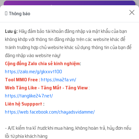
ĐƠN HÀNG GẦN ĐÂY
Thông báo
...cai
mua
9
ID 68 - BM ĐÃ TẠO TKQC - BM TẠ...
1 phút trước
Lưu ý:
Hãy đảm bảo tài khoản đăng nhập và mật khẩu của bạn
với giá
1.350.000đ
không khớp với thông tin đăng nhập trên các website khác để
tránh trường hợp chủ website khác sử dụng thông tin của bạn để
đăng nhập vào website này!
...930
mua
7
ID 66 - PAGE REG NHÉT D1 BM - ...
2 phút trước
Cộng đồng Zalo chia sẻ kinh nghiệm
:
với giá
420.000đ
https://zalo.me/g/gkxxvt100
Tool MMO Free :
https://ma2fa.vn/
...215
mua
4
ID 21 - BM ĐÃ TẠO TKQC - BM1 C...
5 phút trước
Web Tăng Like - Tăng Mắt - Tăng View
:
với giá
1.716.000đ
https://tanglike247.net
/
Liên hệ Suppport
:
...uan
mua
10
ID 66 - BM CẦM PAGE - BM CẦM
6 phút trước
https://web.facebook.com/chayadsvidamme/
1...
với giá
3.600.000đ
- A/E kiểm tra kĩ
trước
khi mua hàng, không hoàn trả, hủy đơn nếu
...115
mua
8
ID 27 - BM ĐÃ TẠO TKQC - BM 50...
lỗi từ phía khách hàng
7 phút trước