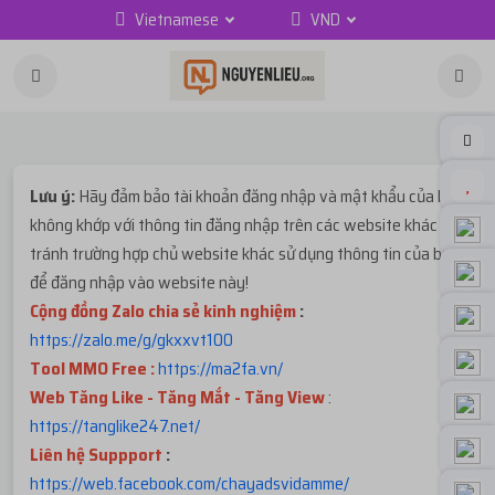
Vietnamese
VND
Lưu ý:
Hãy đảm bảo tài khoản đăng nhập và mật khẩu của bạn
không khớp với thông tin đăng nhập trên các website khác để
tránh trường hợp chủ website khác sử dụng thông tin của bạn
để đăng nhập vào website này!
Cộng đồng Zalo chia sẻ kinh nghiệm
:
https://zalo.me/g/gkxxvt100
Tool MMO Free :
https://ma2fa.vn/
Web Tăng Like - Tăng Mắt - Tăng View
:
https://tanglike247.net
/
Liên hệ Suppport
:
https://web.facebook.com/chayadsvidamme/