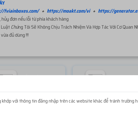
ÂY
://fviainboxes.com/
+
https://moakt.com/vi
+
https://generator.e
 hủy đơn nếu lỗi từ phía khách hàng
p
Luật
Chú
ng Tôi Sẽ Không Chịu Trách Nhiệm Và Hợp Tác Với Cơ Quan 
vừa đủ dùng !!!
Lấy mã 2FA
Icon Faceb
Miễn phí
Miễn phí
khớp với thông tin đăng nhập trên các website khác để tránh trường h
NẠP TIỀN GẦN ĐÂY