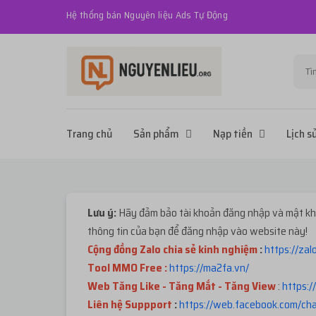
Hệ thống bán Nguyên liệu Ads Tự Động
Trang chủ
Sản phẩm
Nạp tiền
Lịch s
Lưu ý:
Hãy đảm bảo tài khoản đăng nhập và mật khẩ
thông tin của bạn để đăng nhập vào website này!
Cộng đồng Zalo chia sẻ kinh nghiệm
:
https://za
Tool MMO Free :
https://ma2fa.vn/
Web Tăng Like - Tăng Mắt - Tăng View
:
https:/
Liên hệ Suppport
:
https://web.facebook.com/c