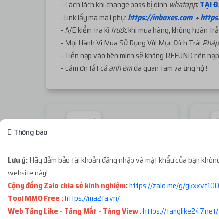
- Cách lách khi change pass bị dính
whatapp
:
TẠI Đ
-Link lấy mã mail phụ:
https://inboxes.com
+
https
- A/E kiểm tra kĩ
trước
khi mua hàng, không hoàn trả,
- Mọi Hành Vi Mua Sử Dụng Với Mục Đích Trái
Phá
- Tiền nạp vào bên mình sẽ không REFUND nên nạp 
- Cảm ơn tất cả
anh em
đã quan tâm và ủng hộ !
Check live FB
Thông báo
Miễn phí
Lưu ý:
Hãy đảm bảo tài khoản đăng nhập và mật khẩu của bạn không 
Không thể tải sản phẩm. Vui lòng thử lại!
website này!
Cộng đồng Zalo chia sẻ kinh nghiệm
:
https://zalo.me/g/gkxxvt100
Tool MMO Free :
https://ma2fa.vn/
ĐƠN HÀNG GẦN ĐÂY
Web Tăng Like - Tăng Mắt - Tăng View
:
https://tanglike247.net
/