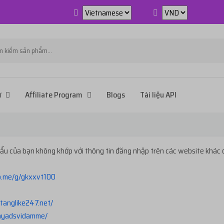
ử
Affiliate Program
Blogs
Tài liệu API
u của bạn không khớp với thông tin đăng nhập trên các website khác 
lo.me/g/gkxxvt100
/tanglike247.net
/
hayadsvidamme/