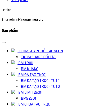
Hotline
admin@nguyenlieu.org
Email
Sản phẩm
TKBM SHARE ĐỐI TÁC NGON
TKBM SHARE ĐỐI TÁC
BM TRÂU
BM KHÁNG
BM ĐÃ TẠO TKQC
BM ĐÃ TẠO TKQC - TUT 1
BM ĐÃ TẠO TKQC - TUT 2
BM LIMIT 250$
BM5 250$
BM CHƯA TẠO TKQC