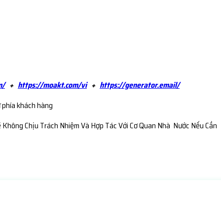
m/
+
https://moakt.com/vi
+
https://generator.email/
ừ phía khách hàng
ẽ Không Chịu Trách Nhiệm Và Hợp Tác Với Cơ Quan Nhà Nước Nếu Cần