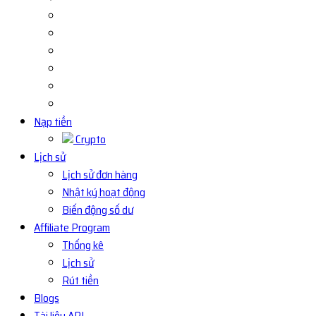
Nạp tiền
Crypto
Lịch sử
Lịch sử đơn hàng
Nhật ký hoạt động
Biến động số dư
Affiliate Program
Thống kê
Lịch sử
Rút tiền
Blogs
Tài liệu API