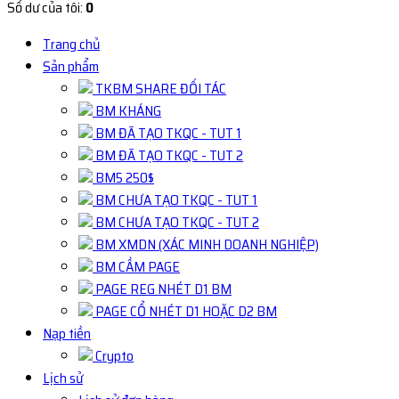
Số dư của tôi:
0
Trang chủ
Sản phẩm
TKBM SHARE ĐỐI TÁC
BM KHÁNG
BM ĐÃ TẠO TKQC - TUT 1
BM ĐÃ TẠO TKQC - TUT 2
BM5 250$
BM CHƯA TẠO TKQC - TUT 1
BM CHƯA TẠO TKQC - TUT 2
BM XMDN (XÁC MINH DOANH NGHIỆP)
BM CẦM PAGE
PAGE REG NHÉT D1 BM
PAGE CỔ NHÉT D1 HOẶC D2 BM
Nạp tiền
Crypto
Lịch sử