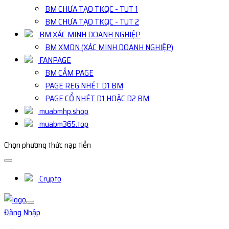
BM CHƯA TẠO TKQC - TUT 1
BM CHƯA TẠO TKQC - TUT 2
BM XÁC MINH DOANH NGHIỆP
BM XMDN (XÁC MINH DOANH NGHIỆP)
FANPAGE
BM CẦM PAGE
PAGE REG NHÉT D1 BM
PAGE CỔ NHÉT D1 HOẶC D2 BM
muabmhp.shop
muabm365.top
Chọn phương thức nạp tiền
Crypto
Đăng Nhập