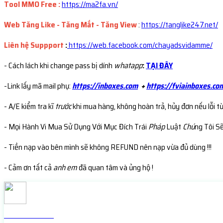
Tool MMO Free :
https://ma2fa.vn/
Web Tăng Like - Tăng Mắt - Tăng View
:
https://tanglike247.net
/
Liên hệ Suppport
:
https://web.facebook.com/chayadsvidamme/
- Cách lách khi change pass bị dính
whatapp
:
TẠI ĐÂY
-Link lấy mã mail phụ:
https://inboxes.com
+
https://fviainboxes.co
- A/E kiểm tra kĩ
trước
khi mua hàng, không hoàn trả, hủy đơn nếu lỗi t
- Mọi Hành Vi Mua Sử Dụng Với Mục Đích Trái
Pháp
Luật
Chú
ng Tôi S
- Tiền nạp vào bên mình sẽ không REFUND nên nạp vừa đủ dùng !!!
- Cảm ơn tất cả
anh em
đã quan tâm và ủng hộ !
Check live FB