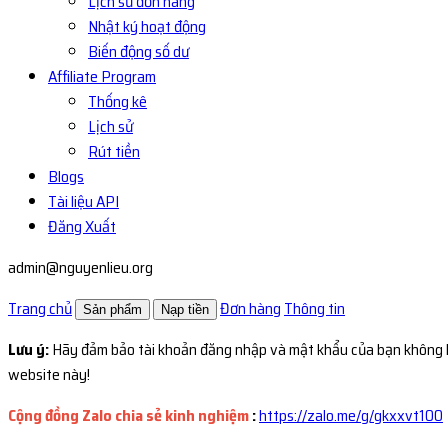
Lịch sử đơn hàng
Nhật ký hoạt động
Biến động số dư
Affiliate Program
Thống kê
Lịch sử
Rút tiền
Blogs
Tài liệu API
Đăng Xuất
admin@nguyenlieu.org
Trang chủ
Đơn hàng
Thông tin
Sản phẩm
Nạp tiền
Lưu ý:
Hãy đảm bảo tài khoản đăng nhập và mật khẩu của bạn không k
website này!
Cộng đồng Zalo chia sẻ kinh nghiệm
:
https://zalo.me/g/gkxxvt100