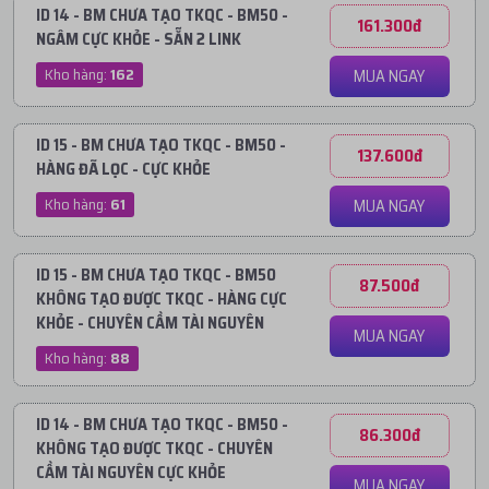
ID 14 - BM CHƯA TẠO TKQC - BM50 -
161.300đ
NGÂM CỰC KHỎE - SẴN 2 LINK
Kho hàng:
162
MUA NGAY
ID 15 - BM CHƯA TẠO TKQC - BM50 -
137.600đ
HÀNG ĐÃ LỌC - CỰC KHỎE
Kho hàng:
61
MUA NGAY
ID 15 - BM CHƯA TẠO TKQC - BM50
87.500đ
KHÔNG TẠO ĐƯỢC TKQC - HÀNG CỰC
KHỎE - CHUYÊN CẦM TÀI NGUYÊN
MUA NGAY
Kho hàng:
88
ID 14 - BM CHƯA TẠO TKQC - BM50 -
86.300đ
KHÔNG TẠO ĐƯỢC TKQC - CHUYÊN
CẦM TÀI NGUYÊN CỰC KHỎE
MUA NGAY