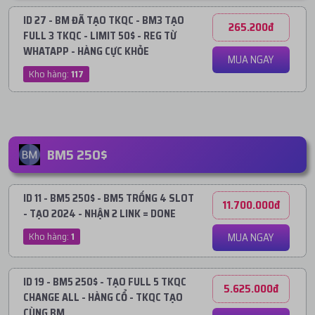
ID 27 - BM ĐÃ TẠO TKQC - BM3 TẠO
265.200đ
FULL 3 TKQC - LIMIT 50$ - REG TỪ
WHATAPP - HÀNG CỰC KHỎE
MUA NGAY
Kho hàng:
117
BM5 250$
ID 11 - BM5 250$ - BM5 TRỐNG 4 SLOT
11.700.000đ
- TẠO 2024 - NHẬN 2 LINK = DONE
Kho hàng:
1
MUA NGAY
ID 19 - BM5 250$ - TẠO FULL 5 TKQC
5.625.000đ
CHANGE ALL - HÀNG CỔ - TKQC TẠO
CÙNG BM