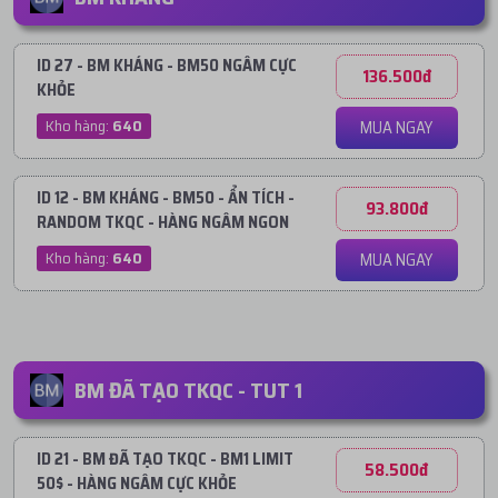
ID 27 - BM KHÁNG - BM50 NGÂM CỰC
136.500đ
KHỎE
Kho hàng:
640
MUA NGAY
ID 12 - BM KHÁNG - BM50 - ẨN TÍCH -
93.800đ
RANDOM TKQC - HÀNG NGÂM NGON
Kho hàng:
640
MUA NGAY
BM ĐÃ TẠO TKQC - TUT 1
ID 21 - BM ĐÃ TẠO TKQC - BM1 LIMIT
58.500đ
50$ - HÀNG NGÂM CỰC KHỎE