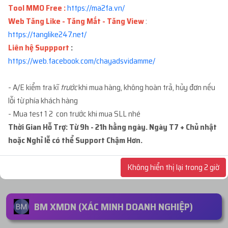
Tool MMO Free :
https://ma2fa.vn/
Kho hàng:
891
Web Tăng Like - Tăng Mắt - Tăng View
:
https://tanglike247.net
/
ID 68 - BM CHƯA TẠO TKQC - BM3
39.000đ
Liên hệ Suppport
:
KHÔNG TẠO ĐƯỢC TKQC - CHỈ ĐỂ CẦM
https://web.facebook.com/chayadsvidamme/
TÀI NGUYÊN - SẴN 3 LINK BACKUP
MUA NGAY
Kho hàng:
583
- A/E kiểm tra kĩ
trước
khi mua hàng, không hoàn trả, hủy đơn nếu
lỗi từ phía khách hàng
ID 12 - BM CHƯA TẠO TKQC - BM50
- Mua test 1 2 con trước khi mua SLL nhé
56.300đ
KHÔNG TẠO ĐƯỢC TÀI KHOẢN - CẦM
Thời Gian Hỗ Trợ: Từ 9h - 21h hằng ngày. Ngày T7 + Chủ nhật
TKQC DÒNG 2 - ĐỐI TÁC - PAGE NGON
MUA NGAY
hoặc Nghỉ lễ có thể Support Chậm Hơn.
Kho hàng:
162
Không hiển thị lại trong 2 giờ
BM XMDN (XÁC MINH DOANH NGHIỆP)