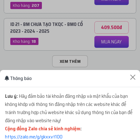
Kho hàng:
207
ID 21 - BM CHƯA TẠO TKQC - BM0 CỔ
409.500đ
2023 - 2024 - 2025
Kho hàng:
18
MUA NGAY
XEM THÊM
Thông báo
BM CHƯA TẠO TKQC - TUT 2
Lưu ý:
Hãy đảm bảo tài khoản đăng nhập và mật khẩu của bạn
không khớp với thông tin đăng nhập trên các website khác để
tránh trường hợp chủ website khác sử dụng thông tin của bạn để
ID 22 - BM CHƯA TẠO TKQC - BM3
195.000đ
đăng nhập vào website này!
NEW TRỐNG 3 - NGÂM TRÊN 3 NGÀY -
Cộng đồng Zalo chia sẻ kinh nghiệm
REG TỪ FB - LẤY CODE TẠI
:
MUA NGAY
365GMAIL.COM
https://zalo.me/g/gkxxvt100