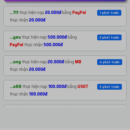
...605
mua
9
ID 14 - BM CHƯA TẠO TKQC -
14 phút trướ
...111
thực hiện nạp
20.000đ
bằng
PayPal
1 phút trước
BM5...
với giá
776.700đ
thực nhận
20.000đ
...jzz
mua
3
ID 22 - BM CHƯA TẠO TKQC - BM3...
15 phút trướ
...yeu
thực hiện nạp
500.000đ
bằng
2 phút trước
với giá
585.000đ
PayPal
thực nhận
500.000đ
...770
mua
7
TKBM SHARE ĐỐI TÁC - TẠO
18 phút trướ
...ung
thực hiện nạp
20.000đ
bằng
MB
4 phút trước
THÁN...
với giá
54.600đ
thực nhận
20.000đ
...hen
mua
7
ID 21 - BM CHƯA TẠO TKQC -
19 phút trướ
...o88
thực hiện nạp
100.000đ
bằng
USDT
5 phút trước
BM5...
với giá
2.881.200đ
thực nhận
100.000đ
...gnt
mua
9
ID 15 - BM ĐÃ TẠO TKQC - BM50 ...
20 phút trướ
...gnt
thực hiện nạp
50.000đ
bằng
USDT
8 phút trước
với giá
1.238.400đ
thực nhận
50.000đ