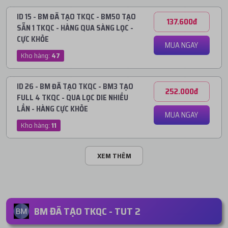
ID 15 - BM ĐÃ TẠO TKQC - BM50 TẠO
137.600đ
SẴN 1 TKQC - HÀNG QUA SÀNG LỌC -
CỰC KHỎE
MUA NGAY
Kho hàng:
47
ID 26 - BM ĐÃ TẠO TKQC - BM3 TẠO
252.000đ
FULL 4 TKQC - QUA LỌC DIE NHIỀU
LẦN - HÀNG CỰC KHỎE
MUA NGAY
Kho hàng:
11
XEM THÊM
BM ĐÃ TẠO TKQC - TUT 2