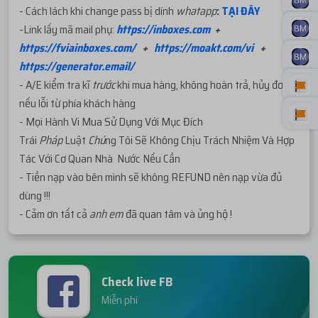
- Cách lách khi change pass bị dính
whatapp
:
TẠI ĐÂY
-Link lấy mã mail phụ:
https://inboxes.com
+
https://fviainboxes.com/
+
https://moakt.com/vi
+
https://generator.email/
- A/E kiểm tra kĩ
trước
khi mua hàng, không hoàn trả, hủy đơn
nếu lỗi từ phía khách hàng
- Mọi Hành Vi Mua Sử Dụng Với Mục Đích
Trái
Pháp
Luật
Chú
ng Tôi Sẽ Không Chịu Trách Nhiệm Và Hợp
Tác Với Cơ Quan Nhà Nước Nếu Cần
- Tiền nạp vào bên mình sẽ không REFUND nên nạp vừa đủ
dùng !!!
- Cảm ơn tất cả
anh em
đã quan tâm và ủng hộ !
Check live FB
Miễn phí