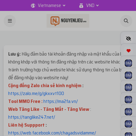
Vietnamese
VND
Lưu ý:
Hãy đảm bảo tài khoản đăng nhập và mật khẩu của bạn
không khớp với thông tin đăng nhập trên các website khác để
tránh trường hợp chủ website khác sử dụng thông tin của bạn
để đăng nhập vào website này!
Cộng đồng Zalo chia sẻ kinh nghiệm
:
https://zalo.me/g/gkxxvt100
Tool MMO Free :
https://ma2fa.vn/
Web Tăng Like - Tăng Mắt - Tăng View
:
https://tanglike247.net
/
Liên hệ Suppport
:
https://web.facebook.com/chayadsvidamme/