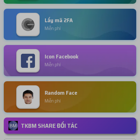
Lấy mã 2FA
Miễn phí
Icon Facebook
Miễn phí
Random Face
Miễn phí
TKBM SHARE ĐỐI TÁC