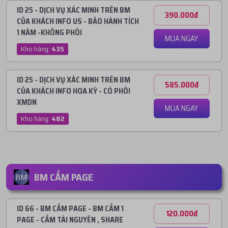
ID 25 - DỊCH VỤ XÁC MINH TRÊN BM
390.000đ
CỦA KHÁCH INFO US - BẢO HÀNH TÍCH
1 NĂM -KHÔNG PHÔI
MUA NGAY
Kho hàng:
435
ID 25 - DỊCH VỤ XÁC MINH TRÊN BM
585.000đ
CỦA KHÁCH INFO HOA KỲ - CÓ PHÔI
XMDN
MUA NGAY
Kho hàng:
482
BM CẦM PAGE
ID 66 - BM CẦM PAGE - BM CẦM 1
120.000đ
PAGE - CẦM TÀI NGUYÊN , SHARE