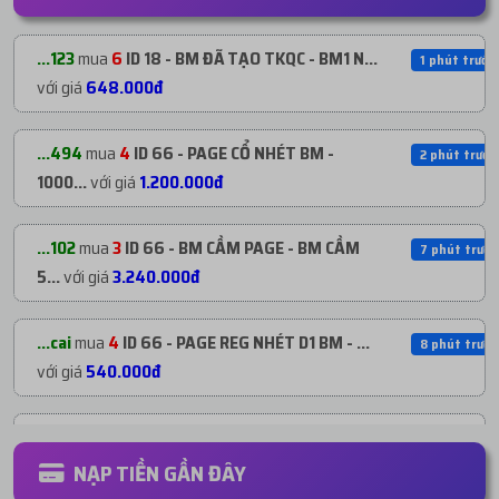
...123
mua
6
ID 18 - BM ĐÃ TẠO TKQC - BM1 N...
1 phút trước
với giá
648.000đ
...494
mua
4
ID 66 - PAGE CỔ NHÉT BM -
2 phút trước
1000...
với giá
1.200.000đ
...102
mua
3
ID 66 - BM CẦM PAGE - BM CẦM
7 phút trước
5...
với giá
3.240.000đ
...cai
mua
4
ID 66 - PAGE REG NHÉT D1 BM - ...
8 phút trước
với giá
540.000đ
...hyn
mua
1
ID 21 - BM CHƯA TẠO TKQC -
11 phút trướ
BM5...
với giá
411.600đ
NẠP TIỀN GẦN ĐÂY