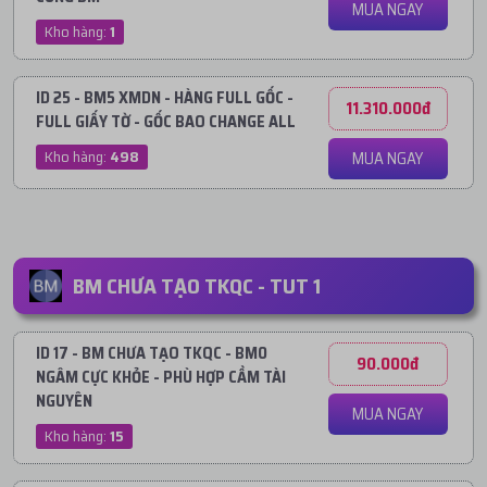
MUA NGAY
Kho hàng:
1
ID 25 - BM5 XMDN - HÀNG FULL GỐC -
11.310.000đ
FULL GIẤY TỜ - GỐC BAO CHANGE ALL
Kho hàng:
498
MUA NGAY
BM CHƯA TẠO TKQC - TUT 1
ID 17 - BM CHƯA TẠO TKQC - BM0
90.000đ
NGÂM CỰC KHỎE - PHÙ HỢP CẦM TÀI
NGUYÊN
MUA NGAY
Kho hàng:
15