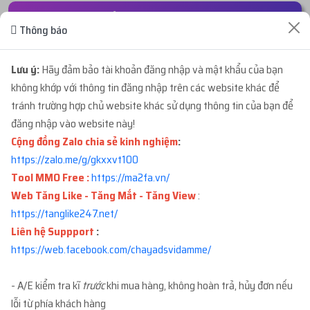
ĐƠN HÀNG GẦN ĐÂY
Thông báo
...wly
mua
6
ID 66 - BM CẦM PAGE - BM CẦM
35 giây trướ
Lưu ý:
Hãy đảm bảo tài khoản đăng nhập và mật khẩu của bạn
2...
với giá
3.780.000đ
không khớp với thông tin đăng nhập trên các website khác để
tránh trường hợp chủ website khác sử dụng thông tin của bạn để
đăng nhập vào website này!
...836
mua
5
ID 66 - BM CẦM PAGE - BM CẦM
3 phút trước
Cộng đồng Zalo chia sẻ kinh nghiệm
:
1...
với giá
11.700.000đ
https://zalo.me/g/gkxxvt100
Tool MMO Free :
https://ma2fa.vn/
...512
mua
4
ID 66 - PAGE CỔ NHÉT BM - TẠO ...
5 phút trước
Web Tăng Like - Tăng Mắt - Tăng View
:
với giá
480.000đ
https://tanglike247.net
/
Liên hệ Suppport
:
...rai
mua
5
ID 11 - BM5 250$ - BM5 TRỐNG 4...
6 phút trước
https://web.facebook.com/chayadsvidamme/
với giá
58.500.000đ
- A/E kiểm tra kĩ
trước
khi mua hàng, không hoàn trả, hủy đơn nếu
...sd1
mua
8
ID 66 - PAGE REG NHÉT D1 BM - ...
lỗi từ phía khách hàng
7 phút trước