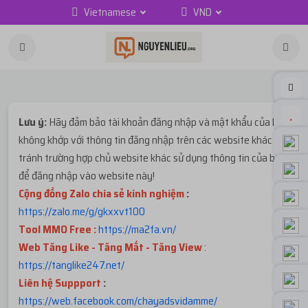
Vietnamese
VND
Lưu ý:
Hãy đảm bảo tài khoản đăng nhập và mật khẩu của bạn
không khớp với thông tin đăng nhập trên các website khác để
tránh trường hợp chủ website khác sử dụng thông tin của bạn
để đăng nhập vào website này!
Cộng đồng Zalo chia sẻ kinh nghiệm
:
https://zalo.me/g/gkxxvt100
Tool MMO Free :
https://ma2fa.vn/
Web Tăng Like - Tăng Mắt - Tăng View
:
https://tanglike247.net
/
Liên hệ Suppport
:
https://web.facebook.com/chayadsvidamme/