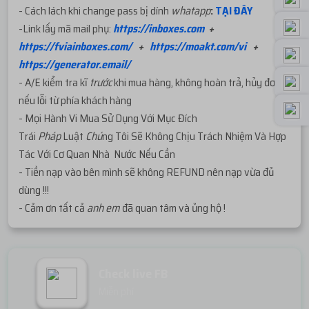
- Cách lách khi change pass bị dính
whatapp
:
TẠI ĐÂY
-Link lấy mã mail phụ:
https://inboxes.com
+
https://fviainboxes.com/
+
https://moakt.com/vi
+
https://generator.email/
- A/E kiểm tra kĩ
trước
khi mua hàng, không hoàn trả, hủy đơn
nếu lỗi từ phía khách hàng
- Mọi Hành Vi Mua Sử Dụng Với Mục Đích
Trái
Pháp
Luật
Chú
ng Tôi Sẽ Không Chịu Trách Nhiệm Và Hợp
Tác Với Cơ Quan Nhà Nước Nếu Cần
- Tiền nạp vào bên mình sẽ không REFUND nên nạp vừa đủ
dùng !!!
- Cảm ơn tất cả
anh em
đã quan tâm và ủng hộ !
Check live FB
Miễn phí